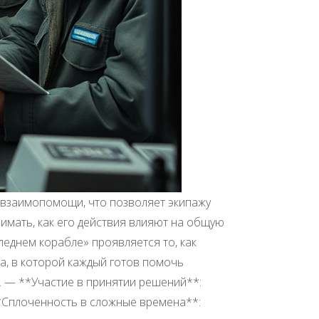
 взаимопомощи, что позволяет экипажу
нимать, как его действия влияют на общую
леднем корабле» проявляется то, как
а, в которой каждый готов помочь
. — **Участие в принятии решений**:
**Сплоченность в сложные времена**: