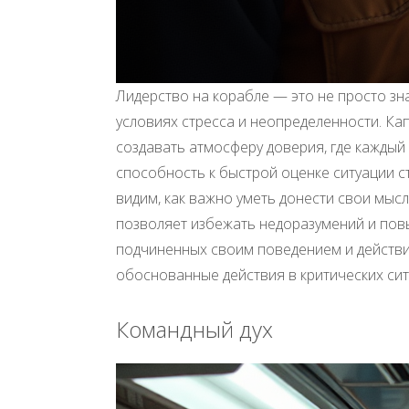
Лидерство на корабле — это не просто зна
условиях стресса и неопределенности. Ка
создавать атмосферу доверия, где каждый
способность к быстрой оценке ситуации с
видим, как важно уметь донести свои мыс
позволяет избежать недоразумений и по
подчиненных своим поведением и действи
обоснованные действия в критических сит
Командный дух