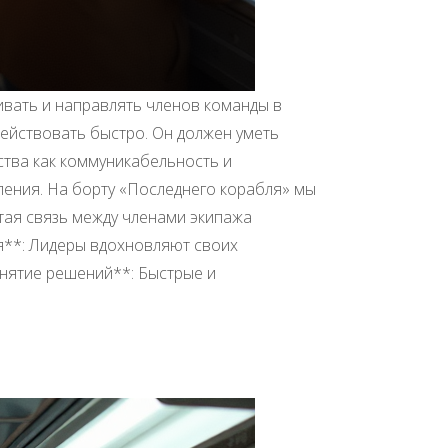
живать и направлять членов команды в
действовать быстро. Он должен уметь
ства как коммуникабельность и
ления. На борту «Последнего корабля» мы
ытая связь между членами экипажа
я**: Лидеры вдохновляют своих
нятие решений**: Быстрые и