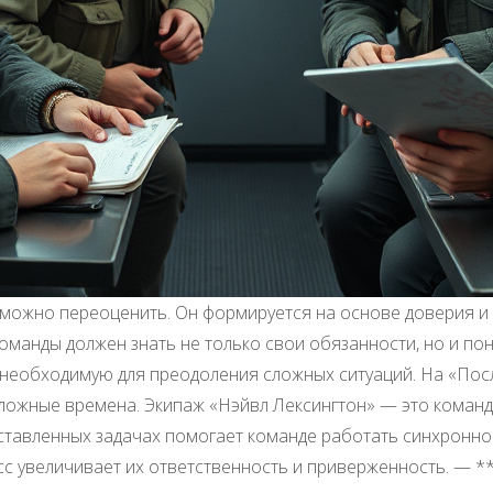
зможно переоценить. Он формируется на основе доверия и
команды должен знать не только свои обязанности, но и по
, необходимую для преодоления сложных ситуаций. На «Пос
 сложные времена. Экипаж «Нэйвл Лексингтон» — это команд
ставленных задачах помогает команде работать синхронно
сс увеличивает их ответственность и приверженность. — 