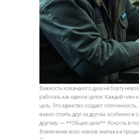
Важность командного духа на борту нево
работать как единое целое. Каждый член 
цель. Это единство создает сплоченность
важно стоять друг за другом, особенно в
другому. — **Общие цели**: Ясность в по
Вовлечение всех членов экипажа в проце