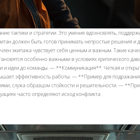
ние тактики и стратегии. Это умение вдохновлять, поддер
питан должен быть готов принимать непростые решения и 
 член экипажа чувствует себя ценным и важным. Такие каче
тановятся особенно важными в условиях критического дав
ли и идеи до команды. — **Коммуникация**: Четкая и откр
вышает эффективность работы. — **Пример для подражани
ями, служа образцом стойкости и решительности. — **При
уациях часто определяют исход конфликта.