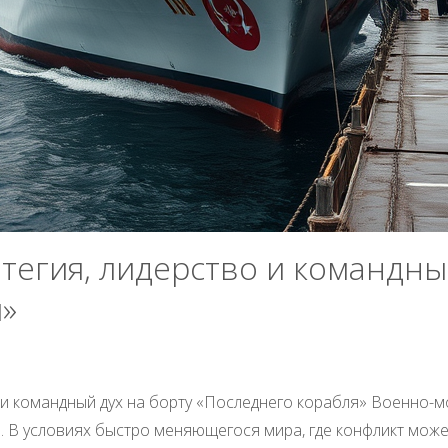
тегия, лидерство и командны
я»
 и командный дух на борту «Последнего корабля» Военно-
 В условиях быстро меняющегося мира, где конфликт може