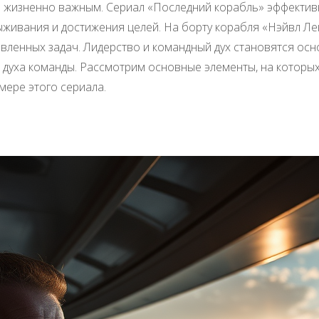
я жизненно важным. Сериал «Последний корабль» эффектив
живания и достижения целей. На борту корабля «Нэйвл Лек
вленных задач. Лидерство и командный дух становятся осн
 духа команды. Рассмотрим основные элементы, на которых
мере этого сериала.