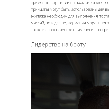
применять стратегии на практике являетс
принципы могут быть использованы для вы
экипажа необходим для выполнения поста
миссий, но и для поддержания морального
также их практическое применение на при
Лидерство на борту