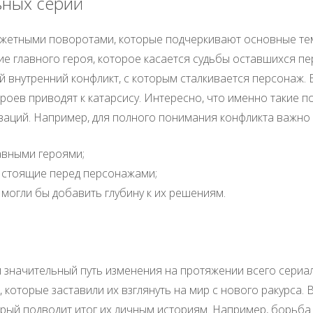
ных серий
жетными поворотами, которые подчеркивают основные те
е главного героя, которое касается судьбы оставшихся пе
й внутренний конфликт, с которым сталкивается персонаж.
роев приводят к катарсису. Интересно, что именно такие 
аций. Например, для полного понимания конфликта важно 
авными героями;
 стоящие перед персонажами;
могли бы добавить глубину к их решениям.
начительный путь изменения на протяжении всего сериала,
 которые заставили их взглянуть на мир с нового ракурса
орый подводит итог их личным историям. Например, борьб