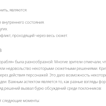
ить, являются:
 внутреннего состояния.
угих.
нфликт, проходящий через весь сюжет.
в
корабля» была разнообразной. Многие зрители отмечали, ч
азили недовольство некоторыми сюжетными решениями. Кри
ерез действия персонажей. Это дало возможность некоторы
идеи. Важным аспектом является то, как разные взгляды ф
ряд решений вызвал бурю обсуждений среди поклонников:
т следующие моменты: