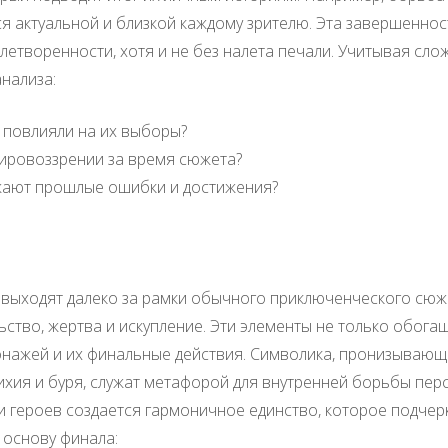
 актуальной и близкой каждому зрителю. Эта завершеннос
летворенности, хотя и не без налета печали. Учитывая сло
нализа:
 повлияли на их выборы?
мировоззрении за время сюжета?
жают прошлые ошибки и достижения?
 выходят далеко за рамки обычного приключенческого сюж
ьство, жертва и искупление. Эти элементы не только обог
нажей и их финальные действия. Символика, пронизывающая
тихия и буря, служат метафорой для внутренней борьбы пе
 героев создается гармоничное единство, которое подчер
 основу финала: