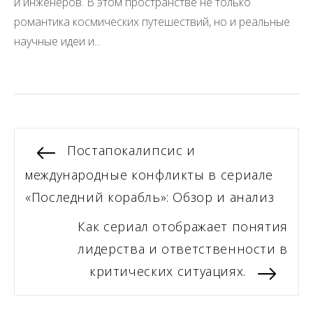
и инженеров. В этом пространстве не только
романтика космических путешествий, но и реальные
научные идеи и...
Навигация
Previous
Постапокалипсис и
post:
международные конфликты в сериале
по
«Последний корабль»: Обзор и анализ
записям
Next
Как сериал отображает понятия
post:
лидерства и ответственности в
критических ситуациях.