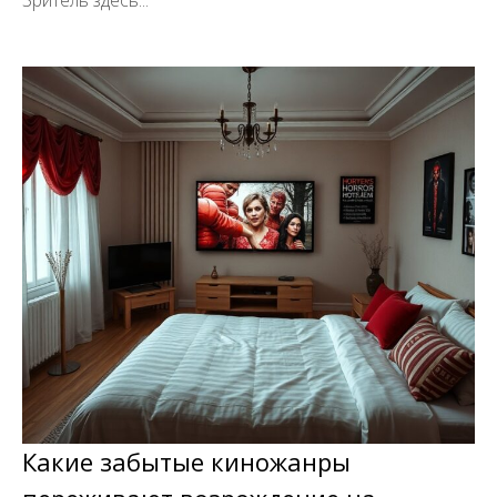
Какие забытые киножанры