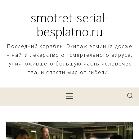
Skip
to
smotret-serial-
content
besplatno.ru
Последний корабль: Экипаж эсминца долже
н найти лекарство от смертельного вируса,
уничтожившего большую часть человечес
тва, и спасти мир от гибели.
Primary
Menu