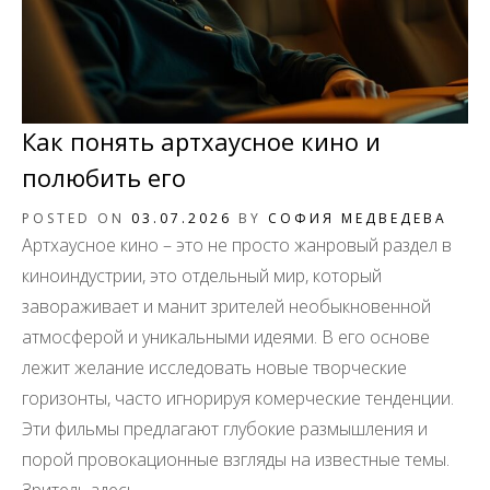
Как понять артхаусное кино и
полюбить его
POSTED ON
03.07.2026
BY
СОФИЯ МЕДВЕДЕВА
Артхаусное кино – это не просто жанровый раздел в
киноиндустрии, это отдельный мир, который
завораживает и манит зрителей необыкновенной
атмосферой и уникальными идеями. В его основе
лежит желание исследовать новые творческие
горизонты, часто игнорируя комерческие тенденции.
Эти фильмы предлагают глубокие размышления и
порой провокационные взгляды на известные темы.
Зритель здесь...