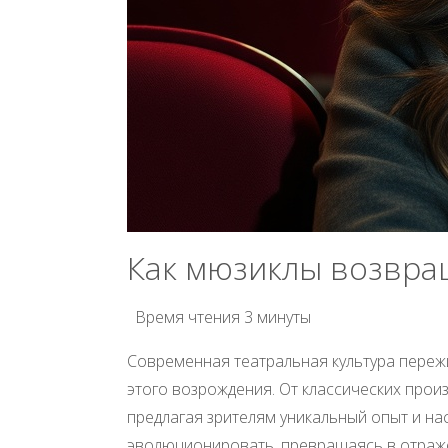
Как мюзиклы возвра
Время чтения
3 минуты
Современная театральная культура переж
этого возрождения. От классических про
предлагая зрителям уникальный опыт и на
эволюционировать, превращаясь в отраже