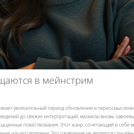
щаются в мейнстрим
ивает увлекательный период обновления и переосмысления
изведений до свежих интерпретаций, мюзиклы вновь завоев
сыщенные повествования. Этот жанр, сочетающий в себе му
ние нашего времени. Это оживление не является случайн