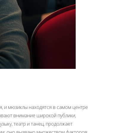
, и мюзиклы находятся в самом центре
ывают внимание широкой публики,
зыку, театр и танец, продолжает
ым; оно вызвано множеством факторов,