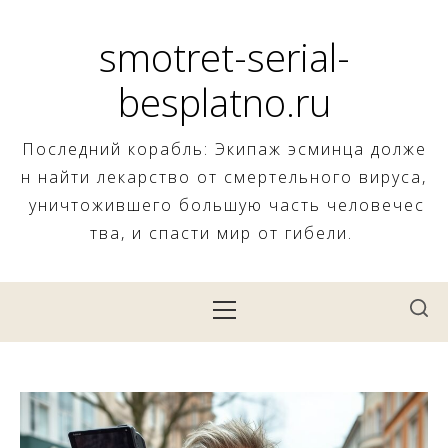
Skip
to
smotret-serial-
content
besplatno.ru
Последний корабль: Экипаж эсминца долже
н найти лекарство от смертельного вируса,
уничтожившего большую часть человечес
тва, и спасти мир от гибели.
Primary
Menu