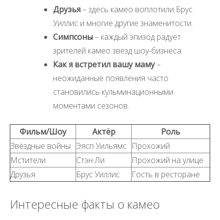
Друзья
– здесь камео воплотили Брус
Уиллис и многие другие знаменитости.
Симпсоны
– каждый эпизод радует
зрителей камео звезд шоу-бизнеса.
Как я встретил вашу маму
–
неожиданные появления часто
становились кульминационными
моментами сезонов.
Фильм/Шоу
Актёр
Роль
Звёздные войны
Эясп Уильямс
Прохожий
Мстители
Стэн Ли
Прохожий на улице
Друзья
Брус Уиллис
Гость в ресторане
Интересные факты о камео