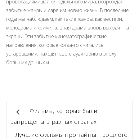
провокациями для кинодельного мира, возрождая
забытые жанры и даря им новую жизнь. В последние
годы мы наблюдаем, как такие жанры, как вестерн,
мелодрама и криминальная драма вновь выходят на
экраны. Эти забытые кинематографические
направления, которые когда-то считались
устаревшими, находят свою аудиторию в эпоху
больших данных и...
Навигация
Previous
Фильмы, которые были
post:
запрещены в разных странах
по
Next
Лучшие фильмы про тайны прошлого
записям