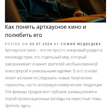
Как понять артхаусное кино и
полюбить его
POSTED ON
03.07.2026
BY
СОФИЯ МЕДВЕДЕВА
Артхаусное кино – это не просто жанровый раздел в
киноиндустрии, это отдельный мир, который
завораживает и манит зрителей необыкновенной
атмосферой и уникальными идеями. В его основе
лежит желание исследовать новые творческие
горизонты, часто игнорируя комерческие тенденции.
Эти фильмы предлагают глубокие размышления и
порой провокационные взгляды на известные темы.
Зритель здесь...