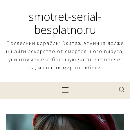
Skip
to
smotret-serial-
content
besplatno.ru
Последний корабль: Экипаж эсминца долже
н найти лекарство от смертельного вируса,
уничтожившего большую часть человечес
тва, и спасти мир от гибели.
Primary
Menu