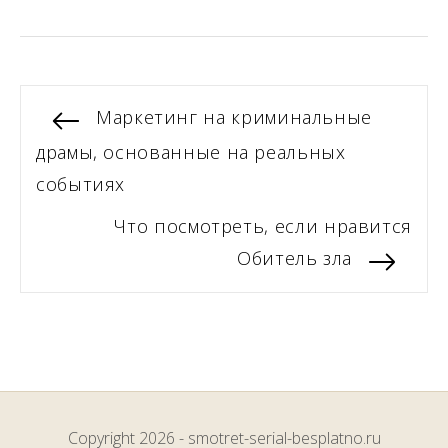
Навигация
Previous
Маркетинг на криминальные
post:
драмы, основанные на реальных
по
событиях
записям
Next
Что посмотреть, если нравится
post:
Обитель зла
Copyright 2026 - smotret-serial-besplatno.ru