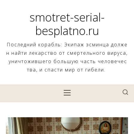
Skip
to
smotret-serial-
content
besplatno.ru
Последний корабль: Экипаж эсминца долже
н найти лекарство от смертельного вируса,
уничтожившего большую часть человечес
тва, и спасти мир от гибели.
Primary
Menu