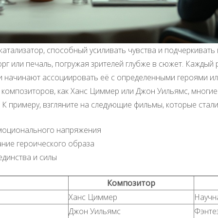
 катализатор, способный усиливать чувства и подчеркива
г или печаль, погружая зрителей глубже в сюжет. Каждый р
ли начинают ассоциировать её с определенными героями и
 композиторов, как Ханс Циммер или Джон Уильямс, многи
К примеру, взгляните на следующие фильмы, которые стали
эмоционального напряжения
ние героического образа
единства и силы
Композитор
Ханс Циммер
Научн
Джон Уильямс
Фэнте