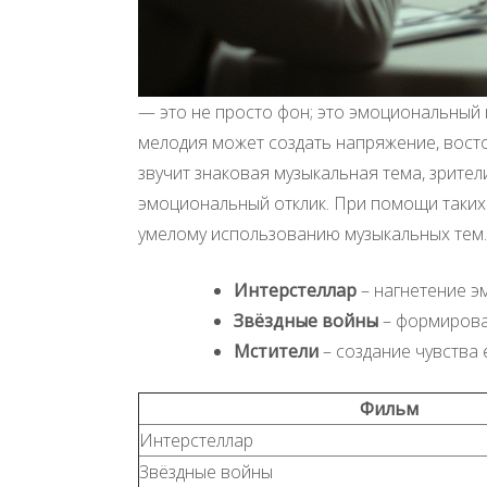
— это не просто фон; это эмоциональный
мелодия может создать напряжение, востор
звучит знаковая музыкальная тема, зрите
эмоциональный отклик. При помощи таких
умелому использованию музыкальных тем. 
Интерстеллар
– нагнетение 
Звёздные войны
– формирова
Мстители
– создание чувства 
Фильм
Интерстеллар
Звёздные войны