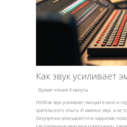
Как звук усиливает э
Время чтения
4 минуты
htmlКак звук усиливает эмоции в кино и 
зрительского опыта. И именно звук, а не 
безупречно вписывается в нарратив, помо
как различные звуковые компоненты, такие