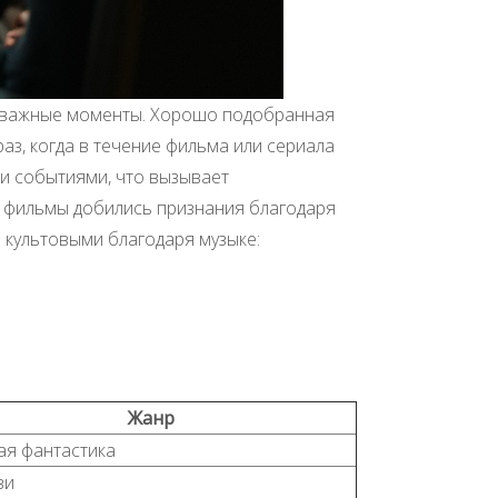
ть важные моменты. Хорошо подобранная
аз, когда в течение фильма или сериала
ли событиями, что вызывает
е фильмы добились признания благодаря
 культовыми благодаря музыке:
Жанр
ая фантастика
зи