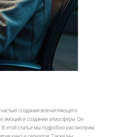
й частью создания впечатляющего
аче эмоций и создании атмосферы. Он
 В этой статье мы подробно рассмотрим,
иятие кино и сериалов. Также мы