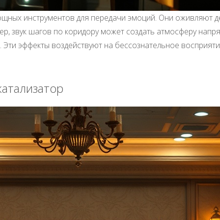
щных инструментов для передачи эмоций. Они оживляют де
ер, звук шагов по коридору может создать атмосферу напря
и. Эти эффекты воздействуют на бессознательное восприяти
катализатор