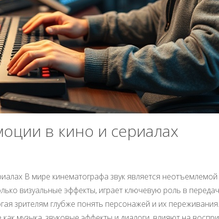
моции в кино и сериалах
сериалах В мире кинематографа звук является неотъемлемо
только визуальные эффекты, играет ключевую роль в перед
гая зрителям глубже понять персонажей и их переживания.
 как музыка, звуковые эффекты и диалоги, влияют на воспр