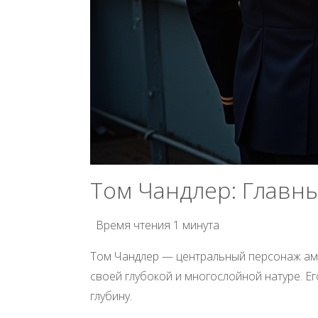
Том Чандлер: Главны
Время чтения
1 минута
Том Чандлер — центральный персонаж ам
своей глубокой и многослойной натуре. Е
глубину.