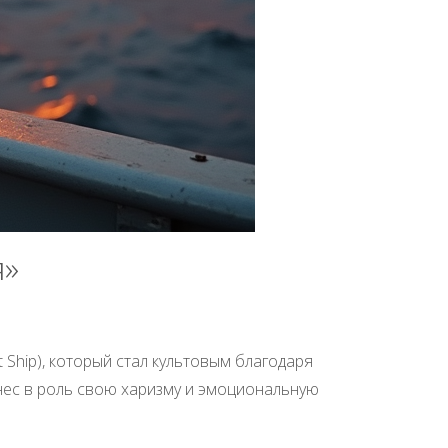
я»
t Ship), который стал культовым благодаря
нес в роль свою харизму и эмоциональную