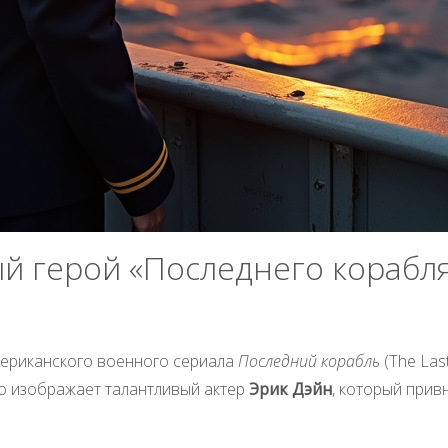
й герой «Последнего корабл
ериканского военного сериала
Последний корабль
(The Las
го изображает талантливый актер
Эрик Дэйн
, который прив