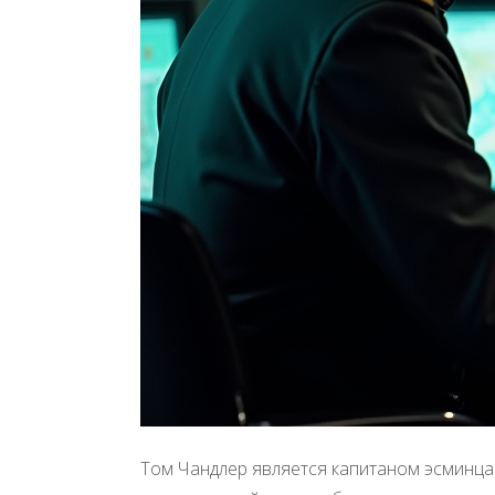
Том Чандлер является капитаном эсминца